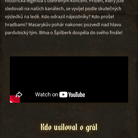
historická legenda s otevřeným koncem. Příběh, který jste
sledovali na našich kanálech, se vyvíjel podle skutečných
výsledků na ledě. Kdo odrazil nájezdníky? Kdo prošel
hradbami? Masarykův pohár nakonec pozvedl nad hlavu
pardubický tým. Bitva o Špilberk dospěla do svého finále!
Kdo usiloval o grál