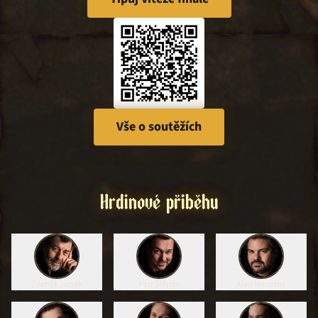
Vše o soutěžích
Hrdinové příběhu
Zdeněk Junák
Petr Štěpán
Alan Novotný