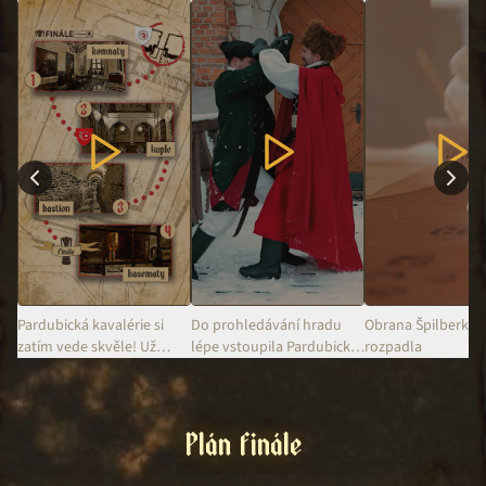
Pardubická kavalérie si
Do prohledávání hradu
Obrana Špilberku 
zatím vede skvěle! Už
lépe vstoupila Pardubická
rozpadla
prohledává kapli! 😮
kavalérie!
Plán finále