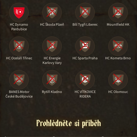
HC Dynamo
HC Škoda Plzeň
Bílí Tygři Liberec
Mountfield HK
Pardubice
HC Oceláři Třinec
HC Energie
HC Sparta Praha
HC Kometa Brno
Karlovy Vary
BANES Motor
Rytíři Kladno
HC VÍTKOVICE
HC Olomouc
České Budějovice
RIDERA
Prohlédněte si příběh