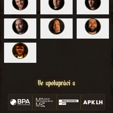
Patrik Földeši
Marek Hurák
Jakub Liška
Ondřej Komínek
Jakub Flek
Libor Zábranský
Martin Loukota
Ve spolupráci s