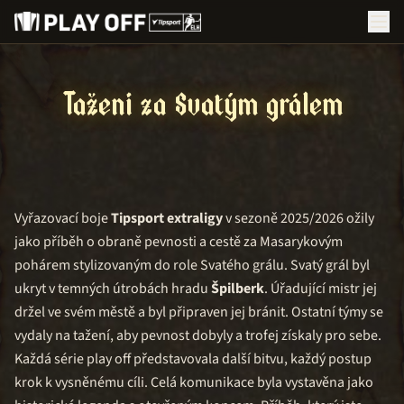
Tažení za Svatým grálem
Vyřazovací boje
Tipsport extraligy
v sezoně 2025/2026 ožily
jako příběh o obraně pevnosti a cestě za Masarykovým
pohárem stylizovaným do role Svatého grálu. Svatý grál byl
ukryt v temných útrobách hradu
Špilberk
. Úřadující mistr jej
držel ve svém městě a byl připraven jej bránit. Ostatní týmy se
vydaly na tažení, aby pevnost dobyly a trofej získaly pro sebe.
Každá série play off představovala další bitvu, každý postup
krok k vysněnému cíli. Celá komunikace byla vystavěna jako