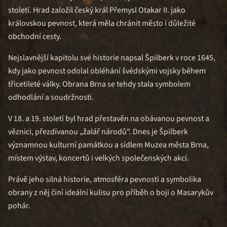
století. Hrad založil český král Přemysl Otakar II. jako
královskou pevnost, která měla chránit město i důležité
obchodní cesty.
Nejslavnější kapitolu své historie napsal Špilberk v roce 1645,
kdy jako pevnost odolal obléhání švédskými vojsky během
třicetileté války. Obrana Brna se tehdy stala symbolem
odhodlání a soudržnosti.
V 18. a 19. století byl hrad přestavěn na obávanou pevnost a
věznici, přezdívanou „žalář národů". Dnes je Špilberk
významnou kulturní památkou a sídlem Muzea města Brna,
místem výstav, koncertů i velkých společenských akcí.
Právě jeho silná historie, atmosféra pevnosti a symbolika
obrany z něj činí ideální kulisu pro příběh o boji o Masarykův
pohár.