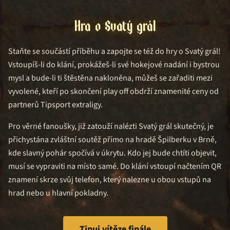
Hra o Svatý grál
Staňte se součástí příběhu a zapojte se též do hry o Svatý grál!
Vstoupíš-li do klání, prokážeš-li své hokejové nadání i bystrou
mysl a bude-li ti štěstěna nakloněna, můžeš se zařaditi mezi
vyvolené, kteří po skončení play off obdrží znamenité ceny od
partnerů Tipsport extraligy.
Pro věrné fanoušky, již zatouží nalézti Svatý grál skutečný, je
přichystána zvláštní soutěž přímo na hradě Špilberku v Brně,
kde slavný pohár spočívá v úkrytu. Kdo jej bude chtíti objevit,
musí se vypraviti na místo samé. Do klání vstoupí načtením QR
znamení skrze svůj telefon, který nalezne u obou vstupů na
hrad nebo u hlavní pokladny.
Tipuj vítěze finále